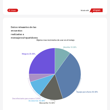
Share
Made with
Datos relevantes de las 
encuestas
realizadas a 
mensajeros/repartidores
Objetos mas incómodos de usar en el trabajo
Mochila 10.00%
Ninguno 25.00%
Equipo para lluvia 35.00%
Desinfectante para manos 5.00%
Accesorios 10.00%
Mascarilla 15.00%