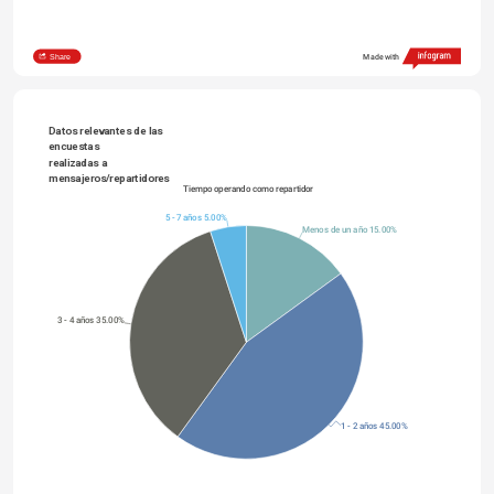
Share
Made with
Datos relevantes de las 
encuestas
realizadas a 
mensajeros/repartidores
Tiempo operando como repartidor
5 - 7 años 5.00%
Menos de un año 15.00%
3 - 4 años 35.00%
1 - 2 años 45.00%