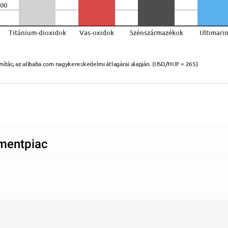
00
Titánium-dioxidok
Vas-oxidok
Szénszármazékok
Ultimari
mítás; az alibaba.com nagykereskedelmi átlagárai alapján. (USD/HUF = 265)
mentpiac