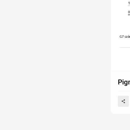
1
0
G7 szá
Pig