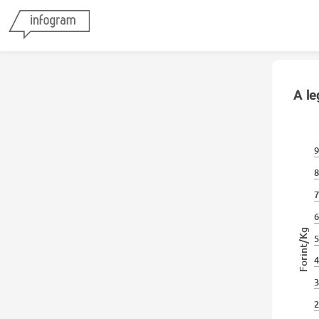
A l
9
8
7
6
Forint/Kg
5
4
3
2