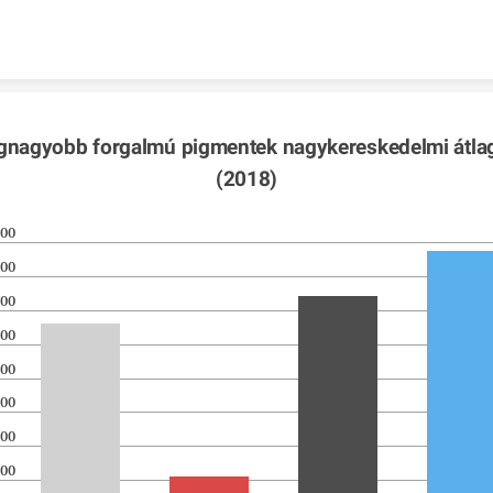
Skip to content
egnagyobb forgalmú pigmentek nagykereskedelmi átlag
(2018)
00
00
00
00
00
00
00
00