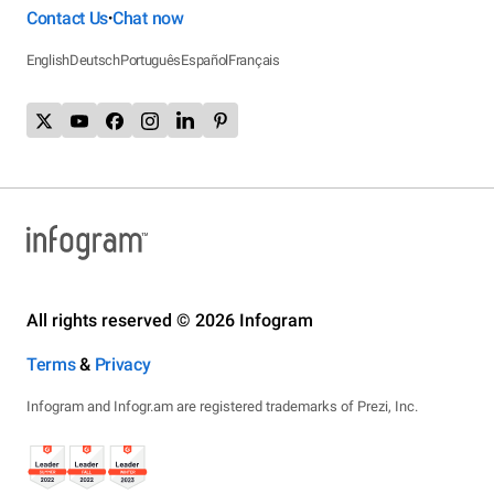
Contact Us
Chat now
•
English
Deutsch
Português
Español
Français
All rights reserved © 2026 Infogram
Terms
&
Privacy
Infogram and Infogr.am are registered trademarks of Prezi, Inc.