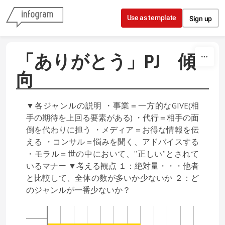
Skip to content
Use as template
Sign up
「ありがとう」PJ 傾
向
▼各ジャンルの説明 ・事業＝一方的なGIVE(相
手の期待を上回る要素がある) ・代行＝相手の面
倒を代わりに担う ・メディア＝お得な情報を伝
える ・コンサル＝悩みを聞く、アドバイスする
・モラル＝世の中において、”正しい”とされて
いるマナー ▼考える観点 １：絶対量・・・他者
と比較して、全体の数が多いか少ないか ２：ど
のジャンルが一番少ないか？