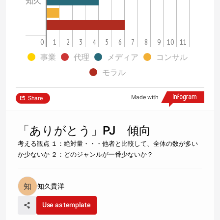
知久
0
1
2
3
4
5
6
7
8
9
10
11
事業
代理
メディア
コンサル
モラル
Made with
Share
「ありがとう」PJ 傾向
考える観点 １：絶対量・・・他者と比較して、全体の数が多い
か少ないか ２：どのジャンルが一番少ないか？
知久貴洋
Use as template