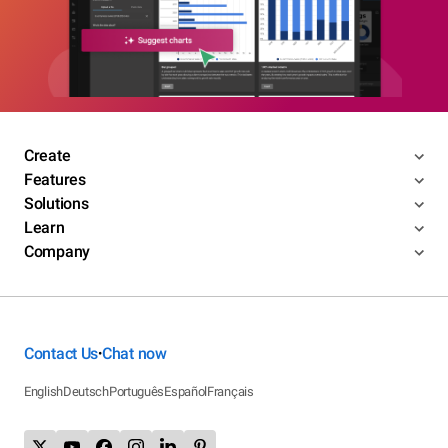
Create
Features
Solutions
Learn
Company
Contact Us
Chat now
•
English
Deutsch
Português
Español
Français