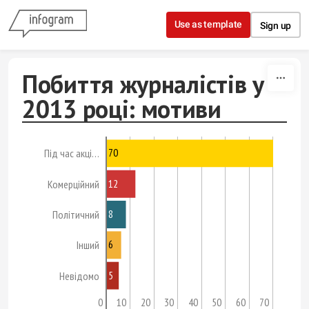
Skip to content
Use as template
Sign up
Побиття журналістів у
2013 році: мотиви
70
Під час акці…
12
Комерційний
8
Політичний
6
Інший
5
Невідомо
0
10
20
30
40
50
60
70