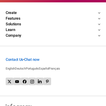
Create
Features
Solutions
Learn
Company
Contact Us
Chat now
•
English
Deutsch
Português
Español
Français