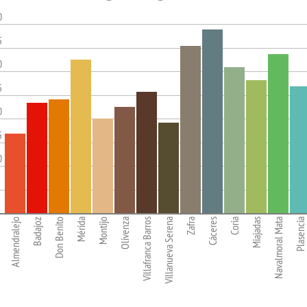
0
5
0
5
0
5
0
Almendralejo
Badajoz
Don Benito
Mérida
Montijo
Olivenza
Villafranca Barros
Villanueva Serena
Zafra
Cáceres
Coria
Miajadas
Navalmoral Mata
Plasencia