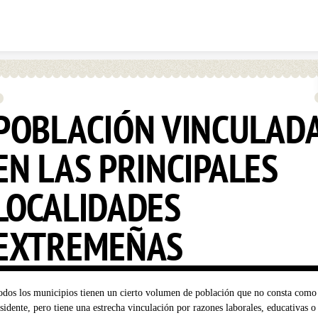
Skip to content
POBLACIÓN VINCULAD
EN LAS PRINCIPALES
LOCALIDADES
EXTREMEÑAS
odos los municipios tienen un cierto volumen de población que no consta como
esidente, pero tiene una estrecha vinculación por razones laborales, educativas o