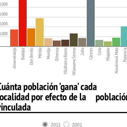
0,000
0,000
0,000
0,000
Almendralejo
Badajoz
Don Benito
Mérida
Montijo
Olivenza
Villafranca Barros
Villanueva Serena
Zafra
Cáceres
Coria
Miajadas
Navalmoral Mata
Plasenci
Cuánta población 'gana' cada
localidad por efecto de la població
vinculada
2011
2001