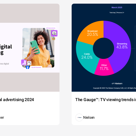
tal advertising 2024
The Gauge™: TV viewing trends in
wer
Nielsen