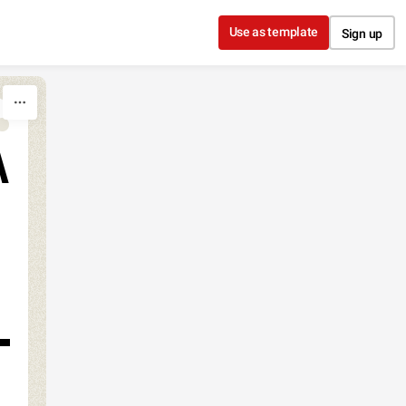
Use as template
Sign up
A