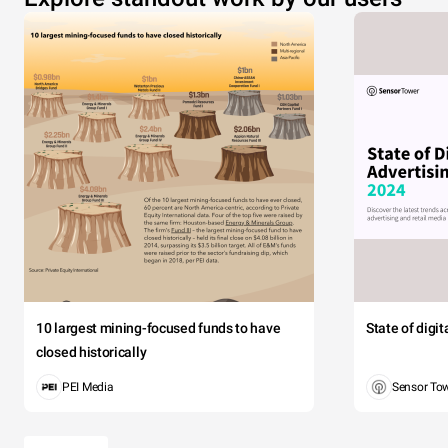
10 largest mining-focused funds to have
State of digi
closed historically
PEI Media
Sensor To