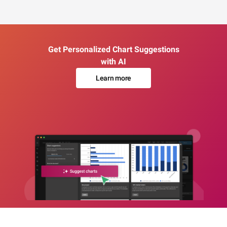
Get Personalized Chart Suggestions
with AI
Learn more