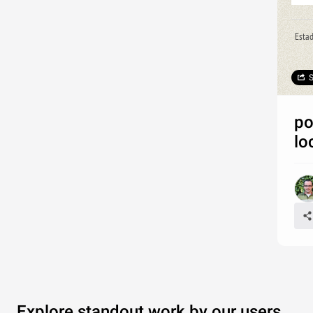
Es
S
po
lo
Explore standout work by our users