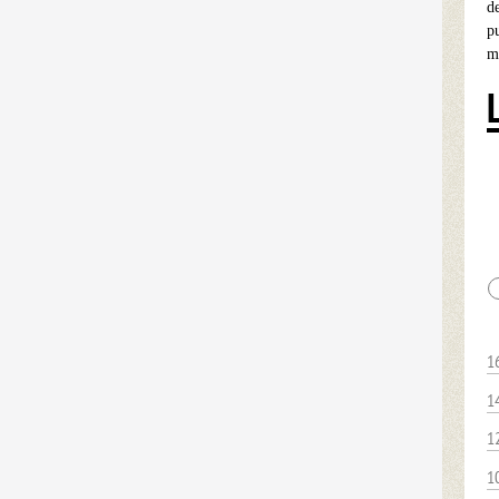
d
p
m
1
1
1
1