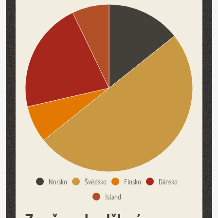
Norsko
Švédsko
Finsko
Dánsko
Island