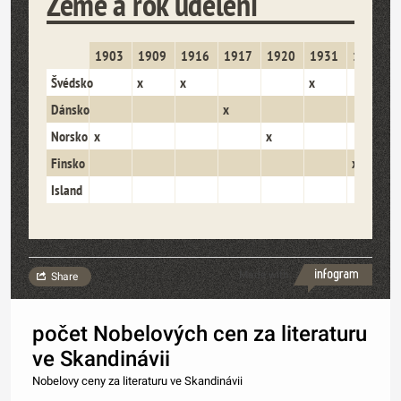
Země a rok udělení
1903
1909
1916
1917
1920
1931
1939
Švédsko
x
x
x
Dánsko
x
x
Norsko
x
x
Finsko
x
Island
Made with
Share
počet Nobelových cen za literaturu
ve Skandinávii
Nobelovy ceny za literaturu ve Skandinávii