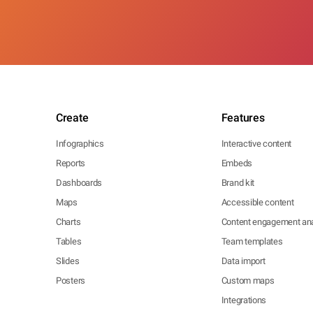
Create
Features
Infographics
Interactive content
Reports
Embeds
Dashboards
Brand kit
Maps
Accessible content
Charts
Content engagement ana
Tables
Team templates
Slides
Data import
Posters
Custom maps
Integrations