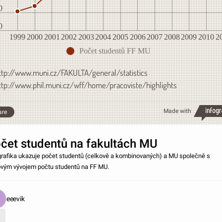
0
0
1999
2000
2001
2002
2003
2004
2005
2006
2007
2008
2009
2010
2
Počet studentů FF MU
ttp://www.muni.cz/FAKULTA/general/statistics
ttp://www.phil.muni.cz/wff/home/pracoviste/highlights
Made with
are
čet studentů na fakultách MU
grafika ukazuje počet studentů (celkově a kombinovaných) a MU společně s
vým vývojem počtu studentů na FF MU.
eeevik