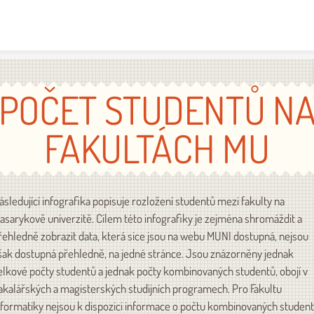
Skip to content
POČET STUDENTŮ N
FAKULTÁCH MU
ásledující infografika popisuje rozložení studentů mezi fakulty na
asarykově univerzitě. Cílem této infografiky je zejména shromáždit a
řehledně zobrazit data, která sice jsou na webu MUNI dostupná, nejsou
šak dostupná přehledně, na jedné stránce. Jsou znázorněny jednak
elkové počty studentů a jednak počty kombinovaných studentů, obojí v
akalářských a magisterských studijních programech. Pro Fakultu
nformatiky nejsou k dispozici informace o počtu kombinovaných student