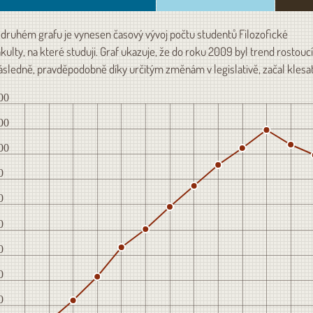
 druhém grafu je vynesen časový vývoj počtu studentů Filozofické
akulty, na které studuji. Graf ukazuje, že do roku 2009 byl trend rostoucí
ásledně, pravděpodobně díky určitým změnám v legislativě, začal klesat
00
00
00
0
0
0
0
0
0