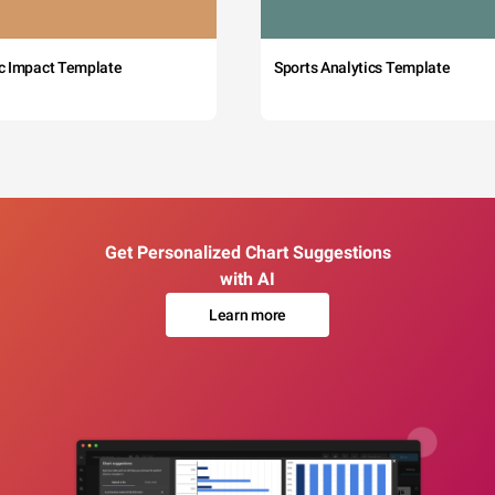
c Impact Template
Sports Analytics Template
Get Personalized Chart Suggestions
with AI
Learn more