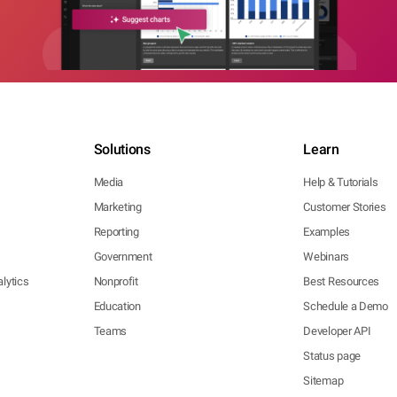
Solutions
Learn
Media
Help & Tutorials
Marketing
Customer Stories
Reporting
Examples
Government
Webinars
lytics
Nonprofit
Best Resources
Education
Schedule a Demo
Teams
Developer API
Status page
Sitemap