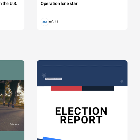
 the U.S.
Operation lone star
ACLU