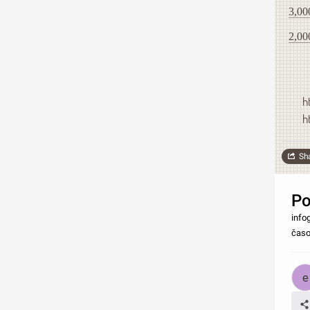
3,00
2,00
h
h
Sh
Po
info
časo