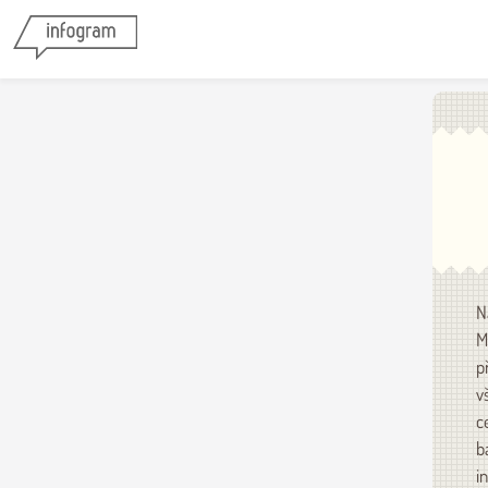
N
M
p
v
c
b
i