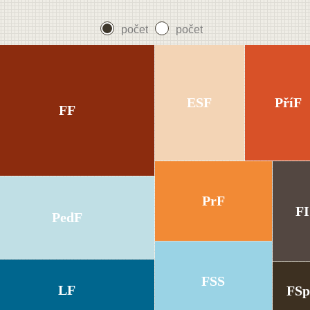
počet
počet
ESF
PříF
FF
PrF
FI
PedF
FSS
LF
FS