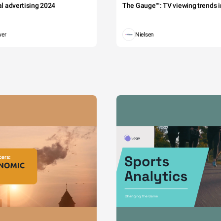
tal advertising 2024
The Gauge™: TV viewing trends in
wer
Nielsen