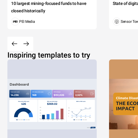
10 largest mining-focused funds to have
State of digi
closed historically
PEI Media
Sensor To
Inspiring templates to try