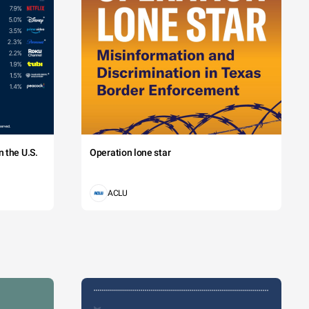
 the U.S.
Operation lone star
ACLU