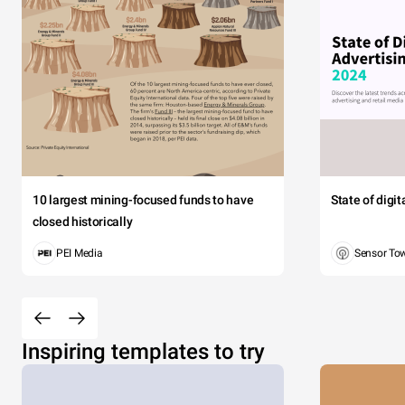
10 largest mining-focused funds to have
State of digi
closed historically
PEI Media
Sensor To
Inspiring templates to try