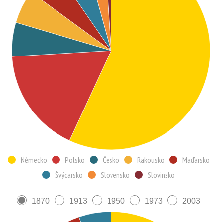
Německo
Polsko
Česko
Rakousko
Maďarsko
Švýcarsko
Slovensko
Slovinsko
1870
1913
1950
1973
2003