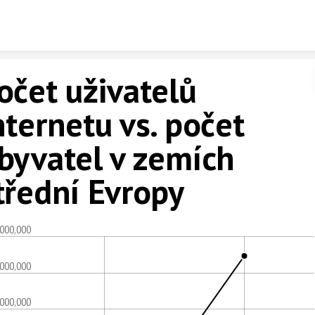
Skip to content
očet uživatelů
nternetu vs. počet
byvatel v zemích
třední Evropy
,000,000
,000,000
,000,000