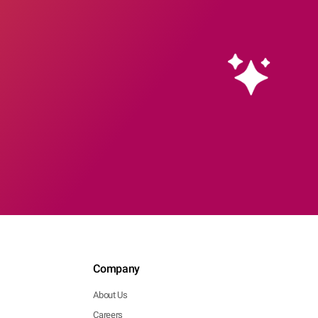
Company
About Us
Careers