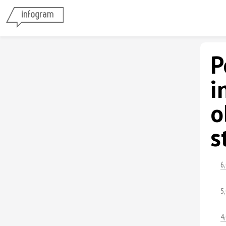
P
i
o
s
6
5
4