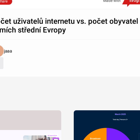
Made with
hare
čet uživatelů internetu vs. počet obyvatel
mích střední Evropy
jaaa