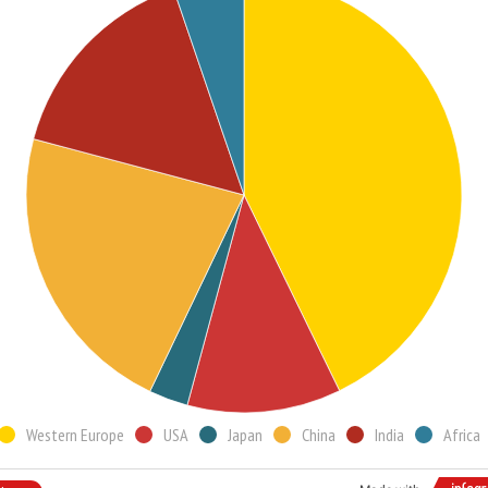
Western Europe
USA
Japan
China
India
Africa