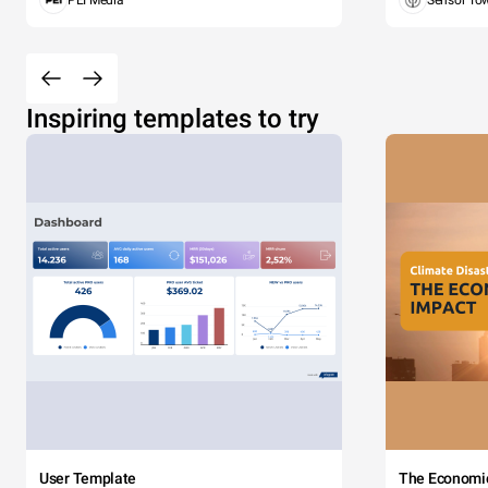
PEI Media
Sensor To
Inspiring templates to try
User Template
The Economi