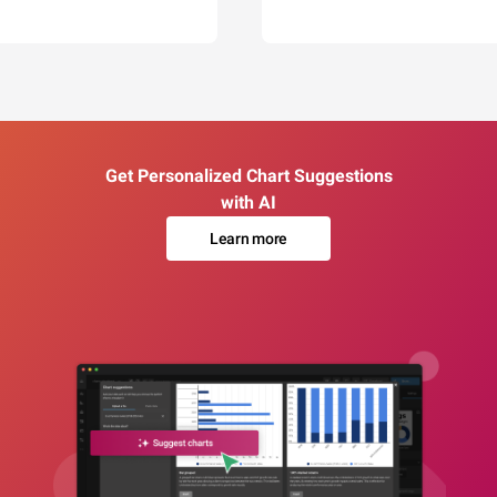
Get Personalized Chart Suggestions
with AI
Learn more