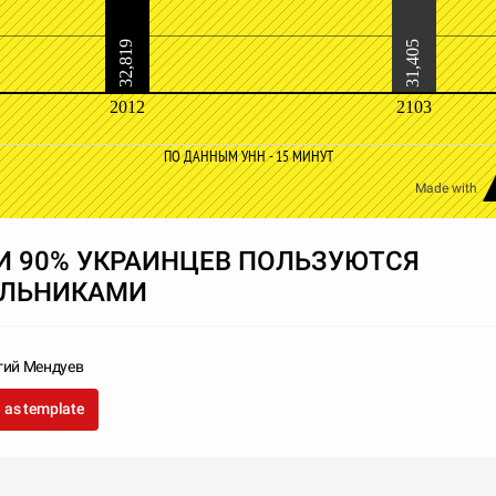
32,819
31,405
2012
2103
ПО ДАННЫМ УНН - 15 МИНУТ
Made with
И 90% УКРАИНЦЕВ ПОЛЬЗУЮТСЯ
ЛЬНИКАМИ
гий Мендуев
 as template