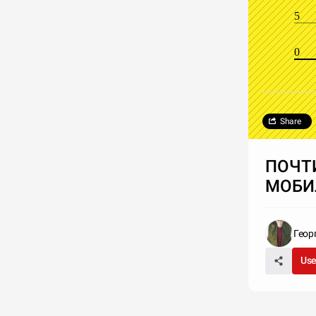
5
0
Share
ПОЧТ
МОБИ
Геор
Use