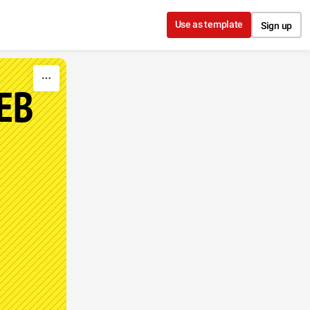
Use as template
Sign up
ЕВ