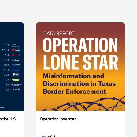
 the U.S.
Operation lone star