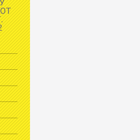
У
 ОТ
.
2