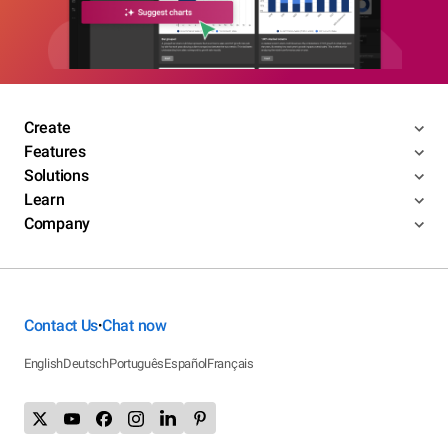
Create
Features
Solutions
Learn
Company
Contact Us
Chat now
•
English
Deutsch
Português
Español
Français