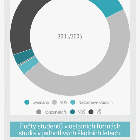
2005/2006
Gymnázia
SOŠ
Nástavbové studium
Konzervatoře
VOŠ
VŠ
Počty studentů v ostatních formách
studia v jednotlivých školních letech.