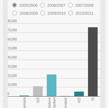
2005/2006
2006/2007
2007/2008
2008/2009
2009/2010
2010/2011
80,000
70,000
60,000
50,000
40,000
30,000
20,000
10,000
0
Gymnázia
SOŠ
Nástavbové
studium
Konzervatoře
VOŠ
VŠ