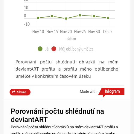
10
0
-10
Nov 10
Nov 15
Nov 20
Nov 25
Nov 30
Dec 5
datum
Já
Můj oblíbený umělec
Porovnání počtu shlédnutí obrázků na mém
deviantART profilu a profilu mého oblíbeného
umělce v konkrétním časovém úseku
Made with
Share
Porovnání počtu shlédnutí na
deviantART
Porovnání počtu shlédnutí obrázků na mém deviantART profilu a
profilu mého oblíbeného umělce v konkrétním časovém úseku