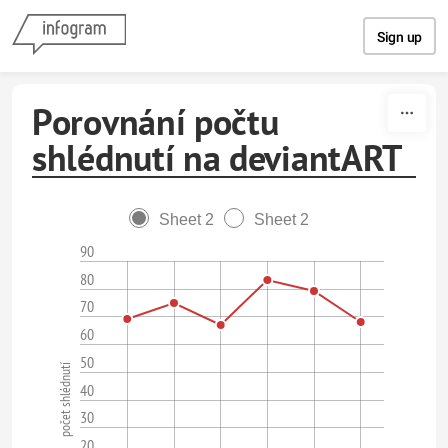
Skip to content
Sign up
Porovnání počtu
shlédnutí na deviantART
Sheet 2
Sheet 2
90
80
70
60
50
počet shlédnutí
40
30
20