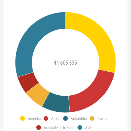
44 603 853
Amerika
Afrika
Antarktida
Evropa
Austrálie a Oceánie
Asie