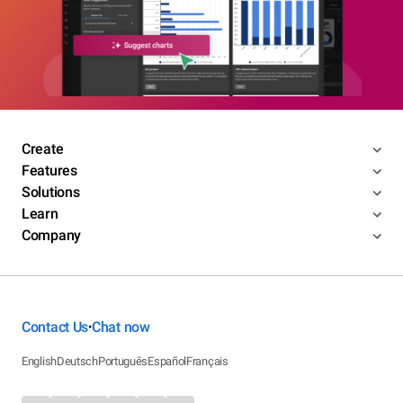
Create
Features
Solutions
Learn
Company
Contact Us
Chat now
•
English
Deutsch
Português
Español
Français