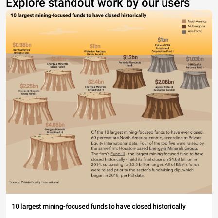
Explore standout work by our users
10 largest mining-focused funds to have closed historically