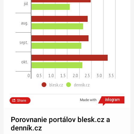
júl
aug.
sept.
okt.
0
0.5
1.0
1.5
2.0
2.5
3.0
3.5
blesk.cz
denník.cz
Made with
Share
Porovnanie portálov blesk.cz a
denník.cz