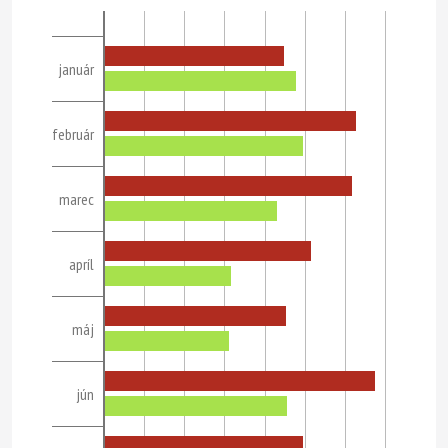
január
február
marec
apríl
máj
jún