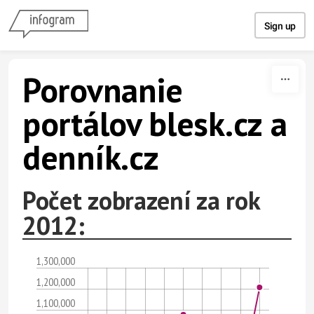
Skip to content
Sign up
Porovnanie
portálov blesk.cz a
denník.cz
Počet zobrazení za rok
2012:
1,300,000
1,200,000
1,100,000