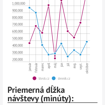
1,000,000
900,000
800,000
700,000
600,000
500,000
400,000
300,000
200,000
február
január
október
júl
jún
máj
apríl
sept.
marec
aug.
blesk.cz
denník.cz
Priemerná dĺžka
návštevy (minúty):