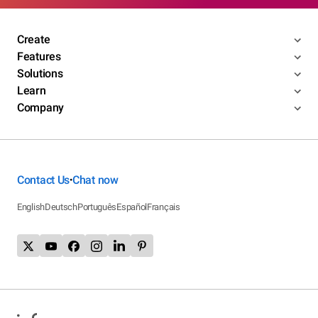
Create
Features
Solutions
Learn
Company
Contact Us
Chat now
•
English
Deutsch
Português
Español
Français