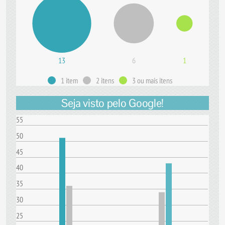
13
6
1
1 item
2 itens
3 ou mais itens
Seja visto pelo Google!
55
50
45
40
35
30
25