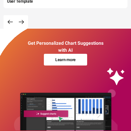
User Template
Get Personalized Chart Suggestions
with AI
Learn more