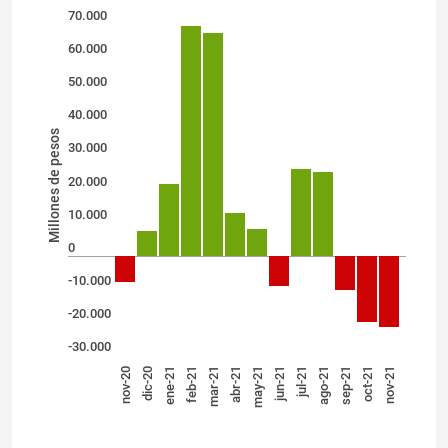
70.000
60.000
50.000
40.000
Millones de pesos
30.000
20.000
10.000
0
-10.000
-20.000
-30.000
nov-20
dic-20
ene-21
feb-21
mar-21
abr-21
may-21
jun-21
jul-21
ago-21
sep-21
oct-21
nov-21