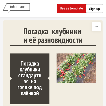
Skip to content
Use as template
Sign up
клубники
Посадка
и её разновидности
Посадка
клубники
стандартн
ая на
грядке под
плёнкой