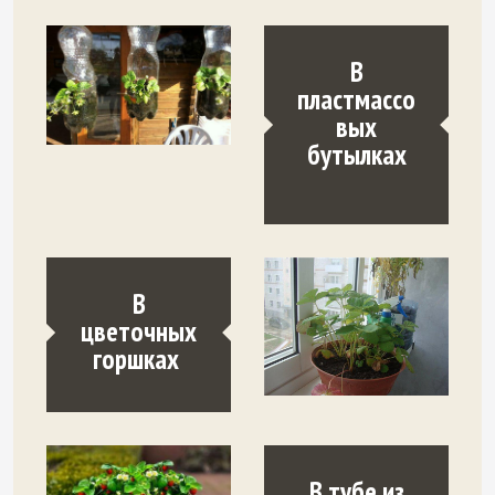
В
пластмассо
вых
бутылках
В
цветочных
горшках
В тубе из