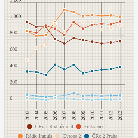
1,000
800
600
400
200
0
2005
2013
2010
2007
2004
2012
2009
2006
2003
2011
2008
ČRo 1 Radiožurnál
Frekvence 1
Rádio Impuls
Evropa 2
ČRo 2 Praha