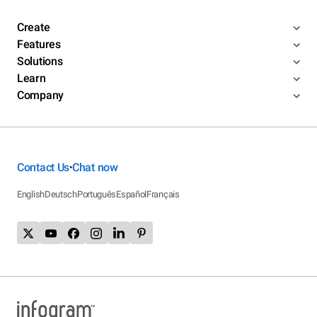
Create
Features
Solutions
Learn
Company
Contact Us
Chat now
•
English
Deutsch
Português
Español
Français