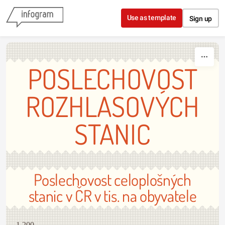
Skip to content
Use as template
Sign up
POSLECHOVOST
ROZHLASOVÝCH
STANIC
Poslechovost celoplošných
stanic v ČR v tis. na obyvatele
1,200