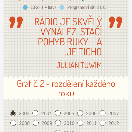
ČRo 3 Vltava
Programoví síť BBC
RÁDIO JE SKVĚLÝ
VYNÁLEZ. STAČÍ
POHYB RUKY - A
JE TICHO.
JULIAN TUWIM
Graf č. 2 - rozdělení každého
roku
2003
2004
2005
2006
2007
2008
2009
2010
2011
2012