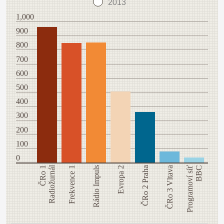
2013
1,000
900
800
700
600
500
400
300
200
100
0
Radiožurnál
ČRo 1
Frekvence 1
Rádio Impuls
Evropa 2
ČRo 2 Praha
ČRo 3 Vltava
Programoví síť
BBC