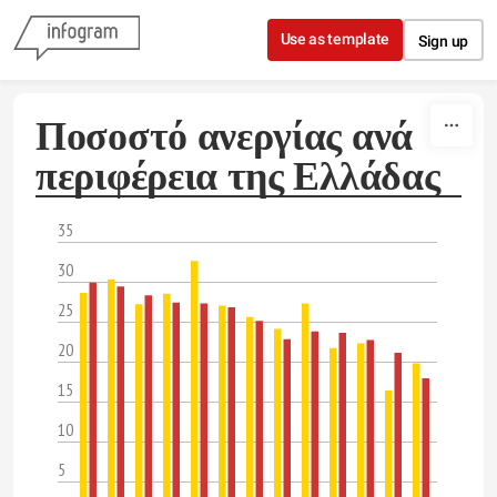
Skip to content
Use as template
Sign up
Ποσοστό ανεργίας ανά
περιφέρεια της Ελλάδας
35
30
25
20
15
10
5