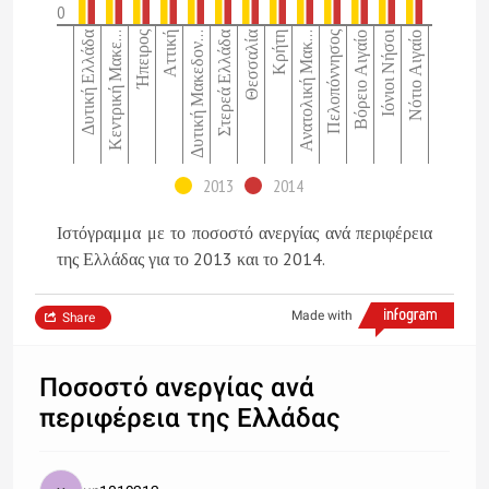
0
Δυτική Ελλάδα
Ήπειρος
Στερεά Ελλάδα
Θεσσαλία
Πελοπόννησος
Ιόνιοι Νήσοι
Κεντρική Μακε…
Αττική
Δυτική Μακεδον…
Κρήτη
Ανατολική Μακ…
Βόρειο Αιγαίο
Νότιο Αιγαίο
2013
2014
Ιστόγραμμα με το ποσοστό ανεργίας ανά περιφέρεια
της Ελλάδας για το 2013 και το 2014.
Made with
Share
Ποσοστό ανεργίας ανά
περιφέρεια της Ελλάδας