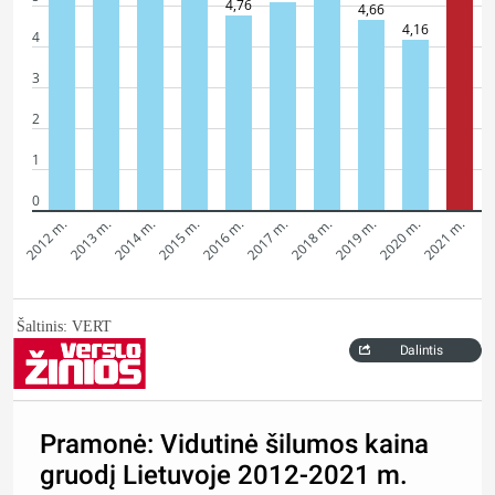
4,76
4,66
4,16
4
3
2
1
0
2012 m.
2013 m.
2014 m.
2015 m.
2016 m.
2017 m.
2018 m.
2019 m.
2020 m.
2021 m.
Šaltinis: VERT
Dalintis
Pramonė: Vidutinė šilumos kaina
gruodį Lietuvoje 2012-2021 m.