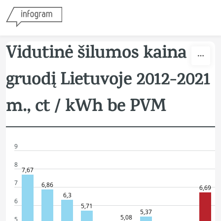
Skip to content
Vidutinė šilumos kaina
gruodį Lietuvoje 2012-2021
m., ct / kWh be PVM
9
8
7,67
7
6,86
6,69
6,3
6
5,71
5,37
5,08
5