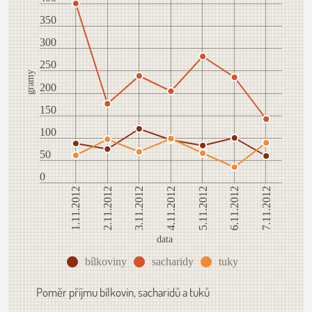
350
300
250
gramy
200
150
100
50
0
6.11.2012
1.11.2012
3.11.2012
5.11.2012
7.11.2012
2.11.2012
4.11.2012
data
bílkoviny
sacharidy
tuky
Poměr příjmu bílkovin, sacharidů a tuků