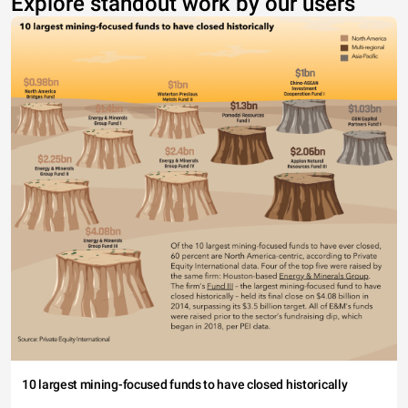
Explore standout work by our users
10 largest mining-focused funds to have closed historically