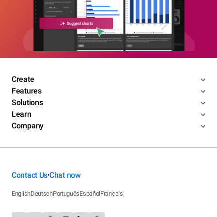
Create
Features
Solutions
Learn
Company
Contact Us
Chat now
•
English
Deutsch
Português
Español
Français