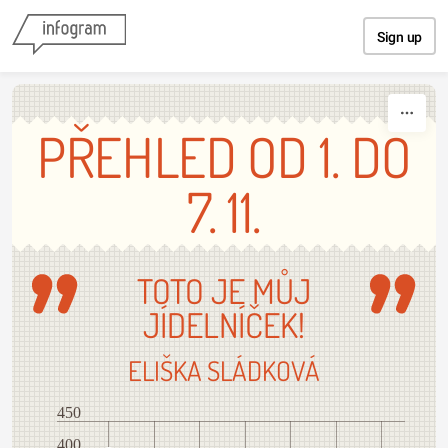
Skip to content
Sign up
PŘEHLED OD 1. DO
7. 11.
TOTO JE MŮJ
JÍDELNÍČEK!
ELIŠKA SLÁDKOVÁ
450
400