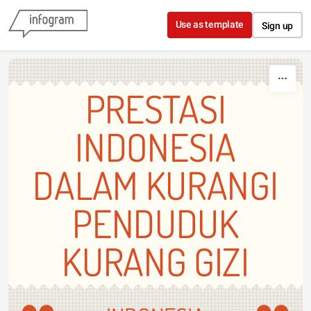
Skip to content
Use as template
Sign up
PRESTASI
INDONESIA
DALAM KURANGI
PENDUDUK
KURANG GIZI