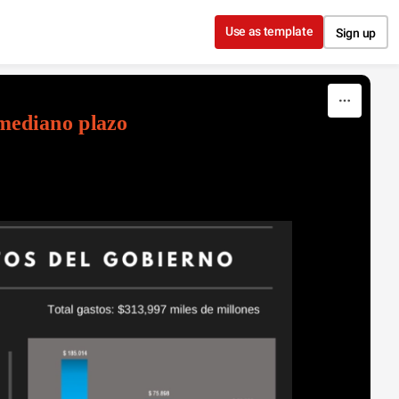
Use as template
Sign up
 mediano plazo