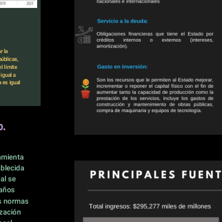
 la 
úblicas, 
 límite 
igual a 
 es igual 
o.
mienta 
blecida 
al se 
años 
s normas 
zación 