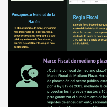
Presupuesto General de la 
Regla Fiscal
Nación
La regla fiscal buscará asegurar
Es el instrumento de manejo financiero 
sostenibilidad de las finanzas p
más importante de la política fiscal, 
de tal forma que no se supere el
donde se programa y registra el gasto 
de deuda. El límite de deuda es 
público y su forma de financiación, 
71% del PIB y el ancla de deuda
además de establecer las reglas para 
a 55% del PIB.
su ejecución.. 
Marco Fiscal de mediano plaz
¿Qué marco fiscal de mediano plazo?
Marco Fiscal de Mediano Plazo. Herra
de planeación del sector público, esta
por la ley 819 de 2003, mediante la cu
proyectan los ingresos y gastos a 10 
para garantizar el cumplimiento de la
vigentes de endeudamiento, racionali