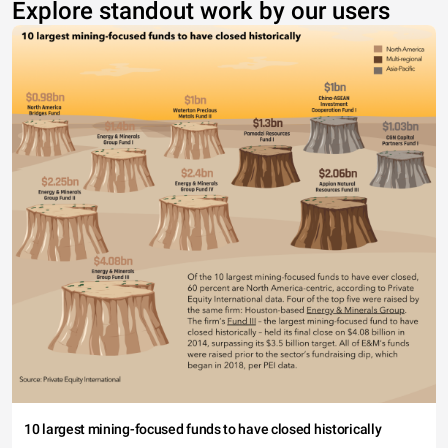
Explore standout work by our users
10 largest mining-focused funds to have closed historically