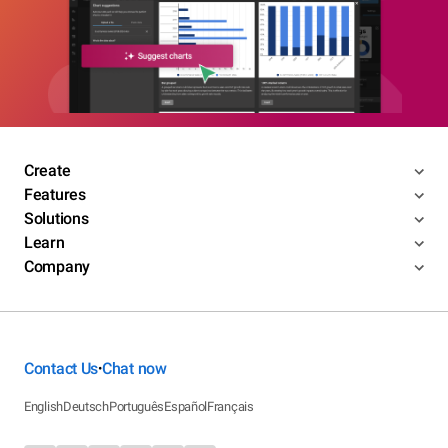
Create
Features
Solutions
Learn
Company
Contact Us
Chat now
•
English
Deutsch
Português
Español
Français