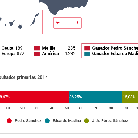
sultados primarias 2014
8,67%
36,25%
15,08%
10
20
30
40
50
60
70
80
90
Pedro Sánchez
Eduardo Madina
J. A. Pérez Sánchez