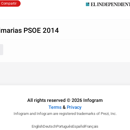
Compartir
imarias PSOE 2014
All rights reserved © 2026 Infogram
Terms
&
Privacy
Infogram and Infogr.am are registered trademarks of Prezi, Inc.
English
Deutsch
Português
Español
Français