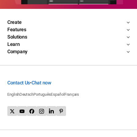
Create
Features
Solutions
Learn
Company
Contact Us
Chat now
•
English
Deutsch
Português
Español
Français