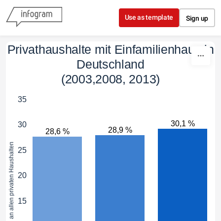
Skip to content
Use as template
Sign up
Privathaushalte mit Einfamilienhaus in
Deutschland
(2003,2008, 2013)
35
30,1 %
30
28,9 %
28,6 %
Anteil an allen privaten Haushalten
25
20
15