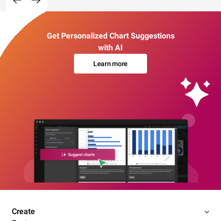
Get Personalized Chart Suggestions
with AI
Learn more
Create