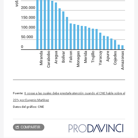
200.000
150.000
100.000
50.000
0
Yaracuy
Miranda
Carabobo
Aragua
Bolívar
Falcon
Monagas
Merida
Trujillo
Apure
Cojedes
Amazonas
Fuente:
6 cosas a las cuales debe prestarle atención cuando el CNE hable sobre el
20%; por Eugenio Martínez
Datos del gráfico: CNE
COMPARTIR