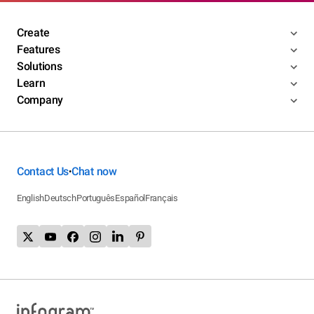
Create
Features
Solutions
Learn
Company
Contact Us
Chat now
•
English
Deutsch
Português
Español
Français