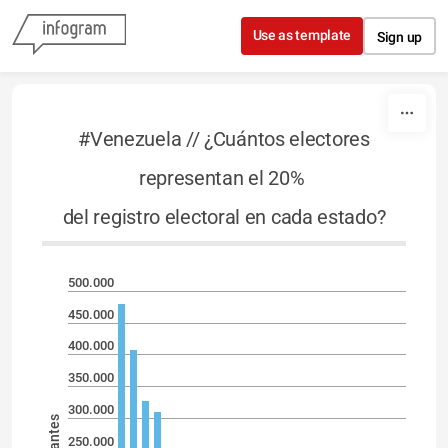
Skip to content
Use as template
Sign up
#Venezuela // ¿Cuántos electores
representan el 20%
del registro electoral en cada estado?
500.000
450.000
400.000
350.000
300.000
votantes
250.000