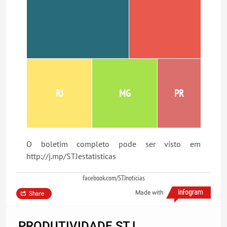
RJ
MG
PR
O boletim completo pode ser visto em
http://j.mp/STJestatisticas
facebook.com/STJnoticias
Made with
Share
PRODUTIVIDADE STJ