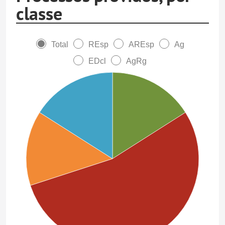
classe
Total
REsp
AREsp
Ag
EDcl
AgRg