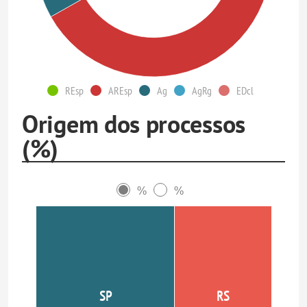
REsp
AREsp
Ag
AgRg
EDcl
Origem dos processos
(%)
%
%
SP
RS