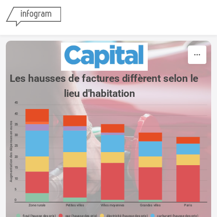
Skip to content
Les hausses de factures diffèrent selon le 

                     lieu d'habitation 
45
40
Augmentation des dépenses en euros
35
30
25
20
15
10
5
0
Zone rurale
Petites villes
Villes moyennes
Grandes villes
Paris
fioul (hausse des prix)
gaz (hausse des prix)
électricité (hausse des prix)
carburant (hausse des prix)