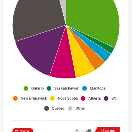
Ontario
Saskatchewan
Manitoba
New Brunswick
Nova Scotia
Alberta
BC
Quebec
Otros
Made with
Share