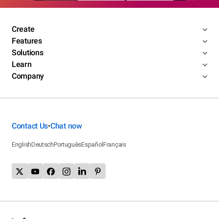
Create
Features
Solutions
Learn
Company
Contact Us
Chat now
•
English
Deutsch
Português
Español
Français