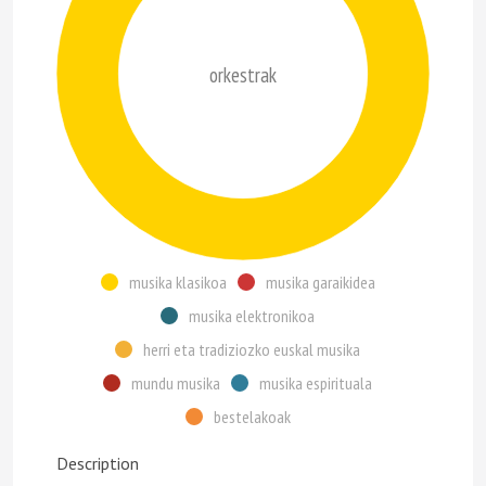
orkestrak
musika klasikoa
musika garaikidea
musika elektronikoa
herri eta tradiziozko euskal musika
mundu musika
musika espirituala
bestelakoak
Description