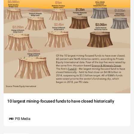
10 largest mining-focused funds to have closed historically
PEI Media