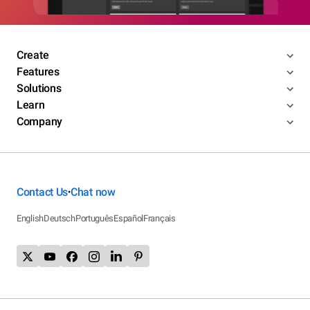
Create
Features
Solutions
Learn
Company
Contact Us
Chat now
•
English
Deutsch
Português
Español
Français