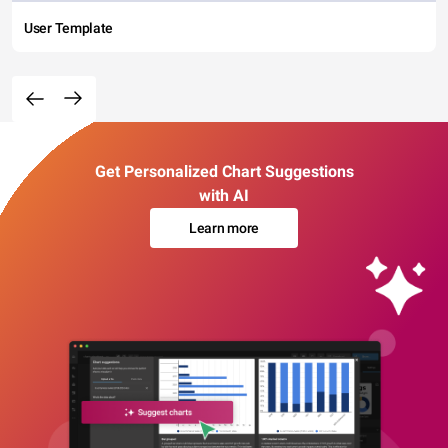
User Template
Get Personalized Chart Suggestions
with AI
Learn more