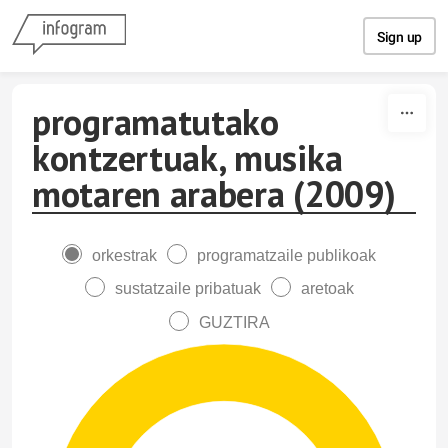
Skip to content
Sign up
programatutako
kontzertuak, musika
motaren arabera (2009)
orkestrak
programatzaile publikoak
sustatzaile pribatuak
aretoak
GUZTIRA