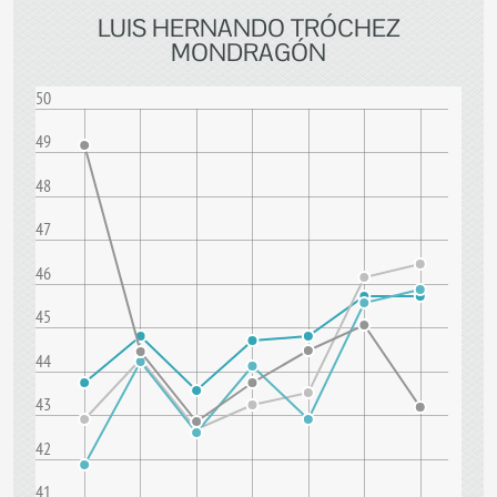
LUIS HERNANDO TRÓCHEZ
MONDRAGÓN
50
49
48
47
46
45
44
43
42
41