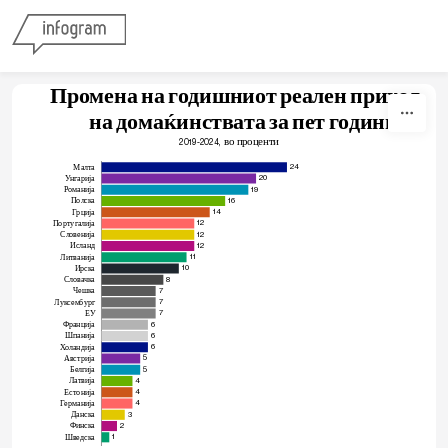
Skip to content
             Промена на годишниот реален приход 
                        на домаќинствата за пет години  
,  во проценти
2019-2024
24
Малта
20
Унгарија
19
Романија
16
Полска
14
Грција
12
Португалија
12
Словенија
12
Исланд
11
Литванија
10
Ирска
8
Словачка
7
Чешка
7
Луксембург
7
ЕУ
6
Франција
6
Шпанија
6
Холандија
5
Австрија
5
Белгија
4
Латвија
4
Естонија
4
Германија
3
Данска
2
Финска
1
Шведска