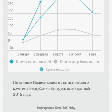
250
200
150
100
50
0
-50
1 января
1 февраля
1 марта
1 апреля
1 мая
Количество организаций
Количество работников, тыс.
Сумма, млрд. руб.
По данным Национального статистического
комитета Республики Беларусь за январь-май
2015 года.
Инфографика Юлии РАК, sb.by