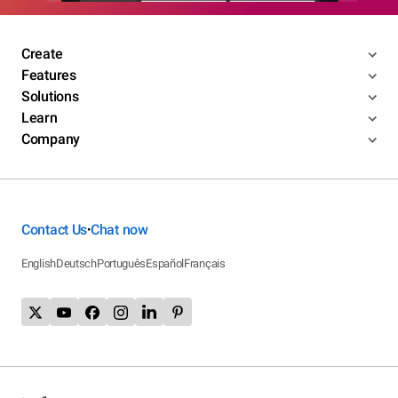
Create
Features
Solutions
Learn
Company
Contact Us
Chat now
•
English
Deutsch
Português
Español
Français