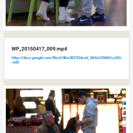
WP_20150417_009.mp4
https://docs.google.com/file/d/0Bw2RZ9S4cxd_WHlaV2l6WUczSlU
/edit