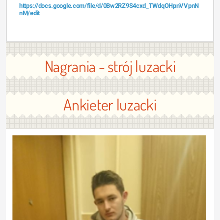
https://docs.google.com/file/d/0Bw2RZ9S4cxd_TWdqOHpnVVpnN
nM/edit
Nagrania - strój luzacki
Ankieter luzacki