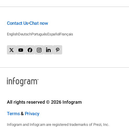
Contact Us
Chat now
•
English
Deutsch
Português
Español
Français
All rights reserved © 2026 Infogram
Terms
&
Privacy
Infogram and Infogr.am are registered trademarks of Prezi, Inc.