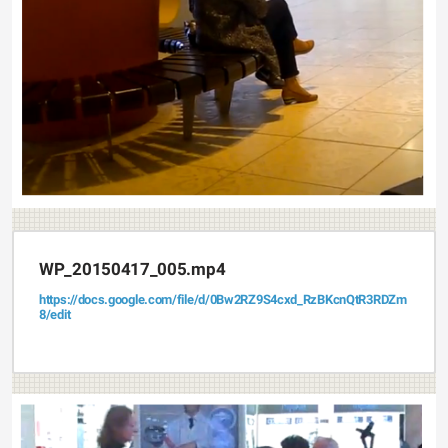
WP_20150417_005.mp4
https://docs.google.com/file/d/0Bw2RZ9S4cxd_RzBKcnQtR3RDZm
8/edit