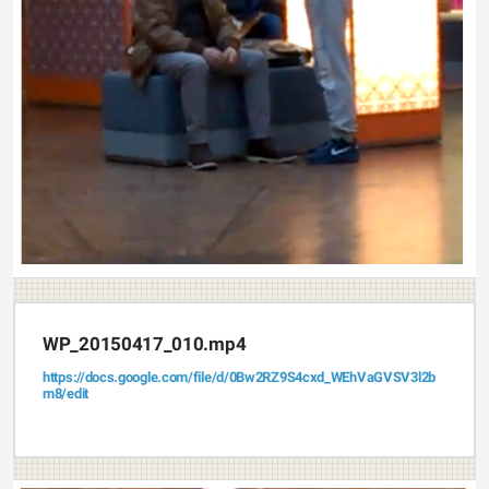
WP_20150417_010.mp4
https://docs.google.com/file/d/0Bw2RZ9S4cxd_WEhVaGVSV3l2b
m8/edit