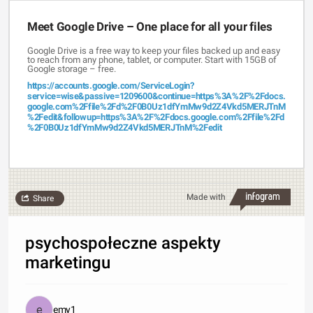
Meet Google Drive – One place for all your files
Google Drive is a free way to keep your files backed up and easy
to reach from any phone, tablet, or computer. Start with 15GB of
Google storage – free.
https://accounts.google.com/ServiceLogin?
service=wise&passive=1209600&continue=https%3A%2F%2Fdocs.
google.com%2Ffile%2Fd%2F0B0Uz1dfYmMw9d2Z4Vkd5MERJTnM
%2Fedit&followup=https%3A%2F%2Fdocs.google.com%2Ffile%2Fd
%2F0B0Uz1dfYmMw9d2Z4Vkd5MERJTnM%2Fedit
Made with
Share
psychospołeczne aspekty
marketingu
emy1