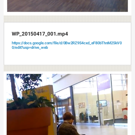
WP_20150417_001.mp4
https://docs.google.com/file/d/0Bw2RZ9S4cxd_eF80bThnM25kV0
0/edit?usp=drive_web