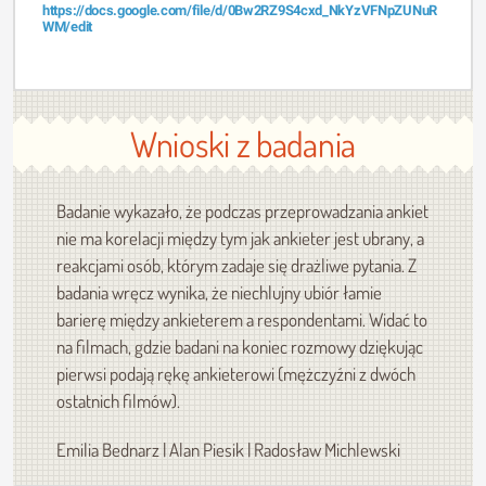
https://docs.google.com/file/d/0Bw2RZ9S4cxd_NkYzVFNpZUNuR
WM/edit
Wnioski z badania
Badanie wykazało, że podczas przeprowadzania ankiet
nie ma korelacji między tym jak ankieter jest ubrany, a
reakcjami osób, którym zadaje się drażliwe pytania. Z
badania wręcz wynika, że niechlujny ubiór łamie
barierę między ankieterem a respondentami. Widać to
na filmach, gdzie badani na koniec rozmowy dziękując
pierwsi podają rękę ankieterowi (mężczyźni z dwóch
ostatnich filmów).
Emilia Bednarz | Alan Piesik | Radosław Michlewski