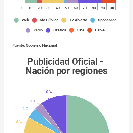
0
10
20
30
40
50
60
70
80
90
100
Web
Vía Pública
TV Abierta
Sponsoreo
Radio
Gráfica
Cine
Cable
Fuente: Gobierno Nacional
Publicidad Oficial -
Nación por regiones
10 %
3 %
4 %
6 %