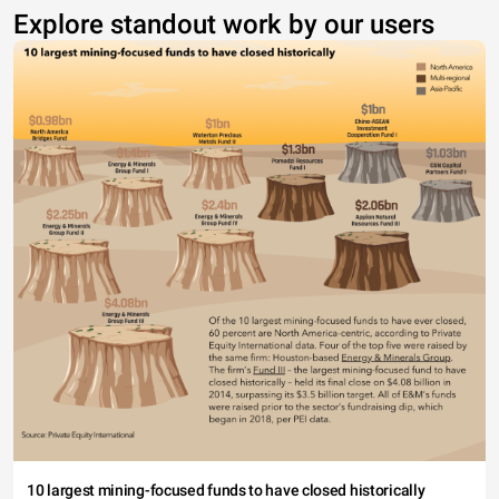
Explore standout work by our users
10 largest mining-focused funds to have closed historically