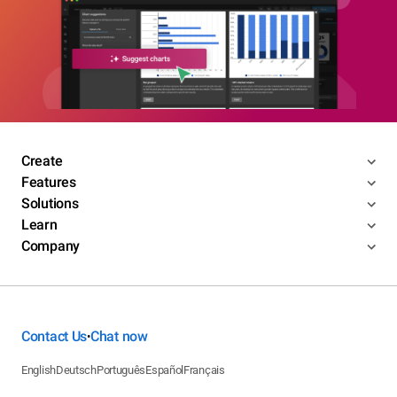
Create
Features
Solutions
Learn
Company
Contact Us
Chat now
•
English
Deutsch
Português
Español
Français