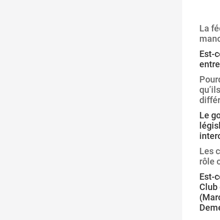
La fé
man
Est-c
entre
Pourq
qu’il
diffé
Le go
légis
inte
Les c
rôle 
Est-c
Club 
(Marc
Deme