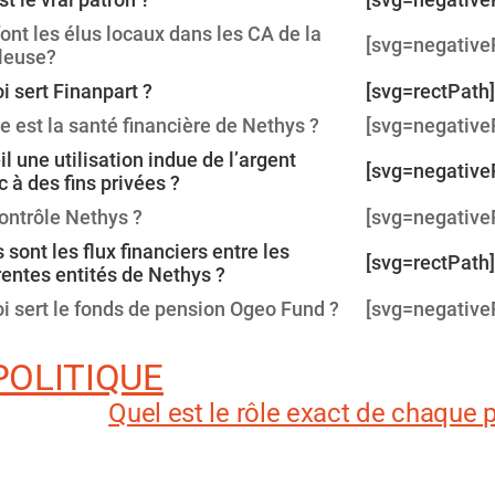
ont les élus locaux dans les CA de la
[svg=negative
leuse?
i sert Finanpart ?
[svg=rectPath]
e est la santé financière de Nethys ?
[svg=negative
-il une utilisation indue de l’argent
[svg=negative
c à des fins privées ?
ontrôle Nethys ?
[svg=negative
 sont les flux financiers entre les
[svg=rectPath]
rentes entités de Nethys ?
i sert le fonds de pension Ogeo Fund ?
[svg=negative
 POLITIQUE
Quel est le rôle exact de chaque p