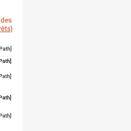
 des
rêts)
Path]
Path]
Path]
Path]
Path]