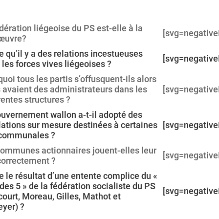
dération liégeoise du PS est-elle à la
[svg=negative
œuvre?
e qu’il y a des relations incestueuses
[svg=negative
 les forces vives liégeoises ?
uoi tous les partis s’offusquent-ils alors
s avaient des administrateurs dans les
[svg=negative
rentes structures ?
uvernement wallon a-t-il adopté des
lations sur mesure destinées à certaines
[svg=negative
rcommunales ?
ommunes actionnaires jouent-elles leur
[svg=negative
correctement ?
e le résultat d’une entente complice du «
des 5 » de la fédération socialiste du PS
[svg=negative
ourt, Moreau, Gilles, Mathot et
yer) ?