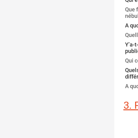
Que f
nébu
A quo
Quell
Y’a-t
publi
Qui c
Quels
diffé
A quo
3.