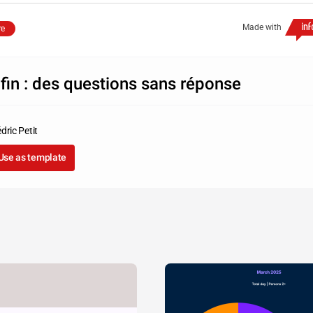
Made with
re
ifin : des questions sans réponse
dric Petit
Use as template