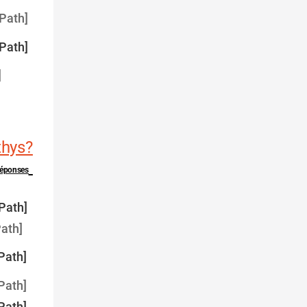
Path]
Path]
]
thys?
 réponses
Path]
ath]
Path]
Path]
Path]