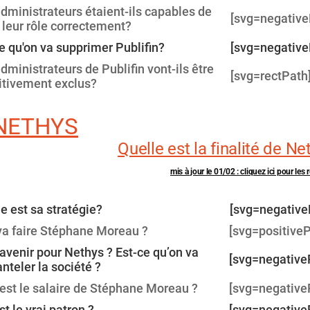
dministrateurs étaient-ils capables de
[svg=negative
 leur rôle correctement?
e qu'on va supprimer Publifin?
[svg=negative
dministrateurs de Publifin vont-ils être
[svg=rectPath
itivement exclus?
 NETHYS
Quelle est la finalité de Ne
mis à jour le 01/02 : cliquez ici pour les
e est sa stratégie?
[svg=negative
va faire Stéphane Moreau ?
[svg=positiveP
avenir pour Nethys ? Est-ce qu’on va
[svg=negative
teler la société ?
est le salaire de Stéphane Moreau ?
[svg=negative
st le vrai patron ?
[svg=negative