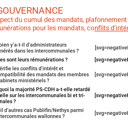
 GOUVERNANCE
spect du cumul des mandats,
plafonnement
unérations pour les mandats, co
nflits d'inté
en y’a-t-il d’administrateurs
[svg=negative
nérés dans les intercommunales ?
es sont leurs rémunérations ?
[svg=negative
érifie les conflits d’intérêt et
compatibilité des mandats des membres
[svg=negative
abinets ministériels ?
uoi la majorité PS-CDH a-t-elle retardé
telle sur les intercommunales bi et tri-
[svg=negative
nales ?
-il d’autres cas Publifin/Nethys parmi
[svg=negative
intercommunales wallonnes ?