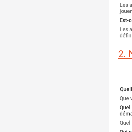
Les a
jouer
Est-c
Les a
défin
2.
Quell
Que 
Quel 
déman
Quel 
Qui e