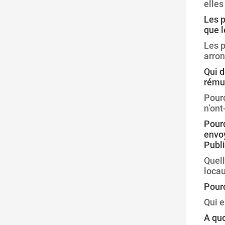
elle
Les p
que l
Les p
arron
Qui d
rému
Pourq
n’ont-
Pourq
envoy
Publi
Quell
locau
Pourq
Qui e
A quo