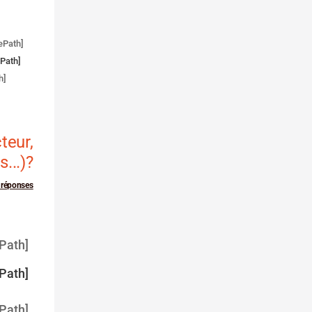
ePath]
ePath]
h]
teur,
...)?
s réponses
Path]
Path]
Path]