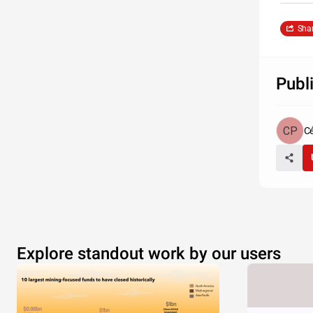
Sha
Publ
Cé
Explore standout work by our users