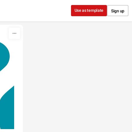
Use as template
Sign up