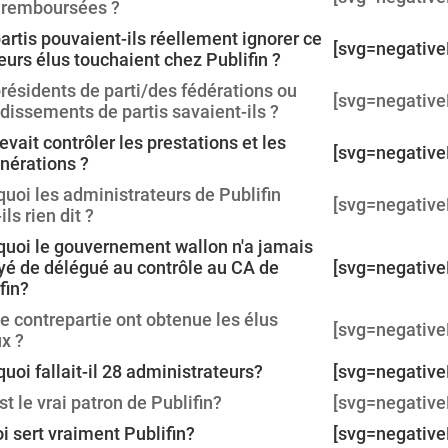
s remboursées ?
artis pouvaient-ils réellement ignorer ce
[svg=negative
eurs élus touchaient chez Publifin ?
résidents de parti/des fédérations ou
[svg=negative
dissements de partis savaient-ils ?
evait contrôler les prestations et les
[svg=negative
nérations ?
uoi les administrateurs de Publifin
[svg=negative
ils rien dit ?
uoi le gouvernement wallon n'a jamais
é de délégué au contrôle au CA de
[svg=negative
fin?
e contrepartie ont obtenue les élus
[svg=negative
x ?
uoi fallait-il 28 administrateurs?
[svg=negative
st le vrai patron de Publifin?
[svg=negative
i sert vraiment Publifin?
[svg=negative