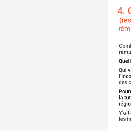
4.
(re
rém
Combi
rému
Quell
Qui v
l’in
des c
Pourq
la tu
régio
Y’a-t
les 