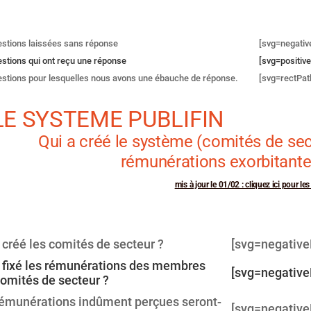
sort
stions laissées sans réponse
[svg=negativ
stions qui ont reçu une réponse
[svg=positiv
stions pour lesquelles nous avons une ébauche de réponse.
[svg=rectPat
 LE SYSTEME PUBLIFIN
Qui a créé le système (comités de sec
rémunérations exorbitantes
mis à jour le 01/02 : cliquez ici pour le
sort
 créé les comités de secteur ?
[svg=negative
 fixé les rémunérations des membres
[svg=negative
omités de secteur ?
rémunérations indûment perçues seront-
[svg=negative