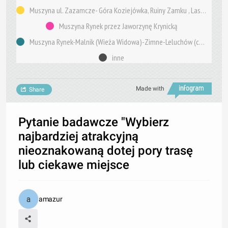
Muszyna ul. Zazamcze- Góra Koziejówka, Ruiny Zamku , Las Lipowy, Żródło wody mineralne Józef
Muszyna Rynek przez Jaworzynę Krynicką
Muszyna Rynek-Malnik (Wieża Widowa)-Zimne-Leluchów (cerkiew)
inne
Made with
Share
Pytanie badawcze "Wybierz
najbardziej atrakcyjną
nieoznakowaną dotej pory trasę
lub ciekawe miejsce
amazur