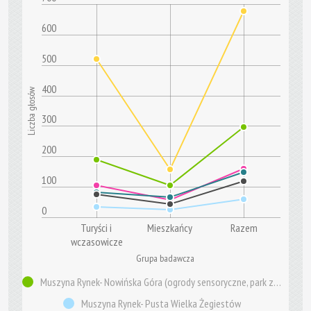
600
500
400
Liczba głosów
300
200
100
0
Turyści i
Mieszkańcy
Razem
wczasowicze
Grupa badawcza
Muszyna Rynek- Nowińska Góra (ogrody sensoryczne, park zdrojowy)
Muszyna Rynek- Pusta Wielka Żegiestów