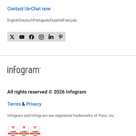
Contact Us
Chat now
•
English
Deutsch
Português
Español
Français
All rights reserved © 2026 Infogram
Terms
&
Privacy
Infogram and Infogr.am are registered trademarks of Prezi, Inc.