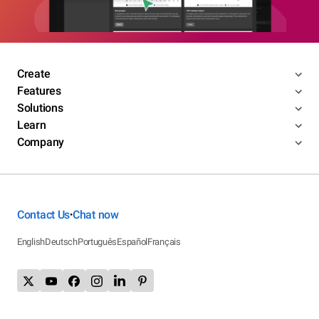
Create
Features
Solutions
Learn
Company
Contact Us
Chat now
•
English
Deutsch
Português
Español
Français