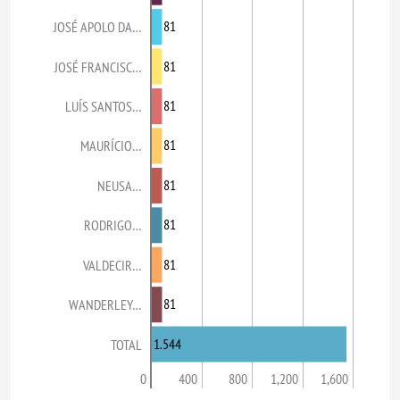
81
JOSÉ APOLO DA…
81
JOSÉ FRANCISC…
81
LUÍS SANTOS…
81
MAURÍCIO…
81
NEUSA…
81
RODRIGO…
81
VALDECIR…
81
WANDERLEY…
1.544
TOTAL
0
400
800
1,200
1,600