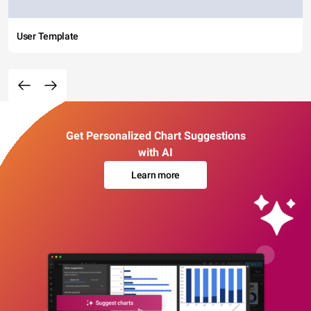
User Template
Get Personalized Chart Suggestions
with AI
Learn more