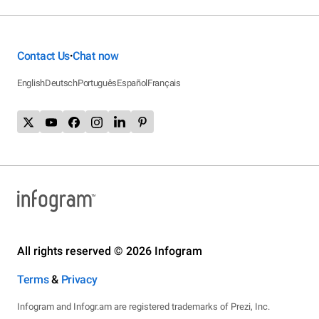
Contact Us
Chat now
•
English
Deutsch
Português
Español
Français
All rights reserved © 2026 Infogram
Terms
&
Privacy
Infogram and Infogr.am are registered trademarks of Prezi, Inc.