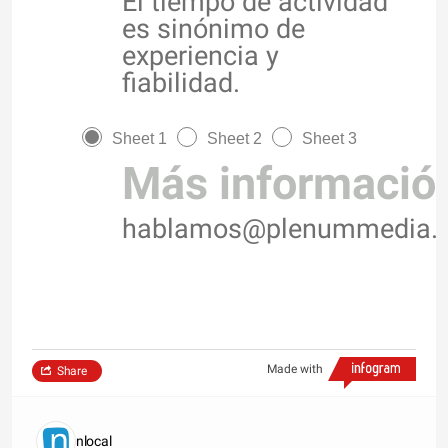
El tiempo de actividad
es sinónimo de
experiencia y
fiabilidad.
Sheet 1
Sheet 2
Sheet 3
Más informació
hablamos@plenummedia.
Made with
Share
nlocal