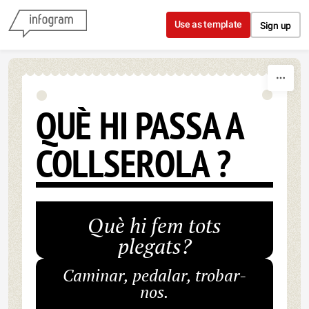
Skip to content
Use as template
Sign up
QUÈ HI PASSA A
COLLSEROLA ?
Què hi fem tots
plegats?
Caminar, pedalar, trobar-
nos.