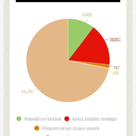
6,403
10,017
787
290
44,249
Pedalades en bicicleta
Aplecs, trobades, romiatges
Filmacions de pel-lícules i anuncis