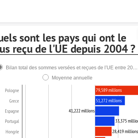
Skip to content
els sont les pays qui ont le
us reçu de l'UE depuis 2004 ?
Bilan total des sommes versées et reçues de l'UE entre 2004 et 2014
Moyenne annuelle
79,589 millions
Pologne
51,272 millions
Grece
41,222 millions
Espagne
33,375 millio
Portugal
28,419 millions
Hongrie