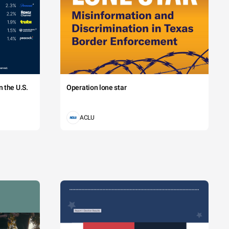
 the U.S.
Operation lone star
ACLU