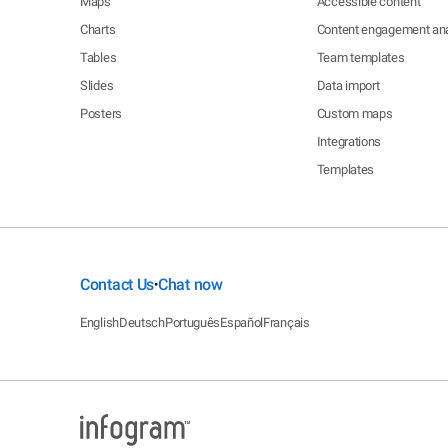
Maps
Accessible content
Charts
Content engagement ana
Tables
Team templates
Slides
Data import
Posters
Custom maps
Integrations
Templates
Contact Us
Chat now
•
English
Deutsch
Português
Español
Français