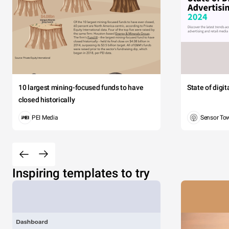
10 largest mining-focused funds to have
State of digi
closed historically
PEI Media
Sensor To
Inspiring templates to try