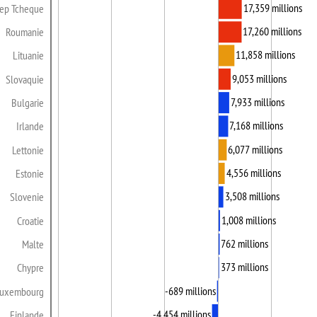
17,359 millions
ep Tcheque
17,260 millions
Roumanie
11,858 millions
Lituanie
9,053 millions
Slovaquie
7,933 millions
Bulgarie
7,168 millions
Irlande
6,077 millions
Lettonie
4,556 millions
Estonie
3,508 millions
Slovenie
1,008 millions
Croatie
762 millions
Malte
373 millions
Chypre
-689 millions
uxembourg
-4,454 millions
Finlande