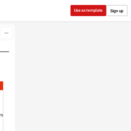
Use as template
Sign up
ns