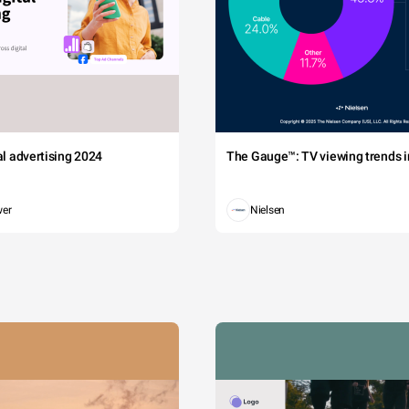
tal advertising 2024
The Gauge™: TV viewing trends in
wer
Nielsen