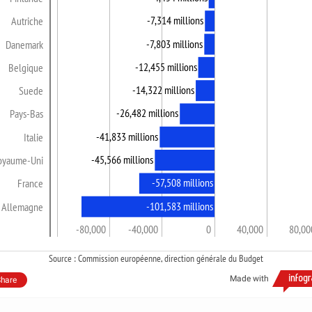
-7,314 millions
Autriche
-7,803 millions
Danemark
-12,455 millions
Belgique
-14,322 millions
Suede
-26,482 millions
Pays-Bas
-41,833 millions
Italie
-45,566 millions
oyaume-Uni
-57,508 millions
France
-101,583 millions
Allemagne
-120,000
-80,000
-40,000
0
40,000
80,00
Source : Commission européenne, direction générale du Budget
Made with
hare