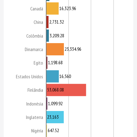
16,323.96
Canadá
2,731.32
China
3,209.28
Colômbia
23,334.96
Dinamarca
1,198.68
Egito
16,560
Estados Unidos
53,068.08
Finlândia
1,099.92
Indonésia
23,163
Inglaterra
647.52
Nigéria