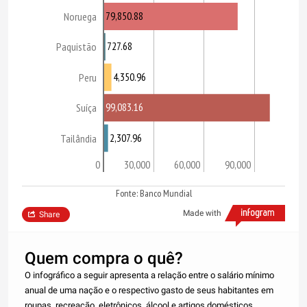
79,850.88
Noruega
727.68
Paquistão
4,350.96
Peru
99,083.16
Suíça
2,307.96
Tailândia
0
30,000
60,000
90,000
Fonte: Banco Mundial
Made with
Share
Quem compra o quê?
O infográfico a seguir apresenta a relação entre o salário mínimo
anual de uma nação e o respectivo gasto de seus habitantes em
roupas, recreação, eletrônicos, álcool e artigos domésticos.