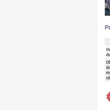
Po
so
O
d
O
d
mi
ob