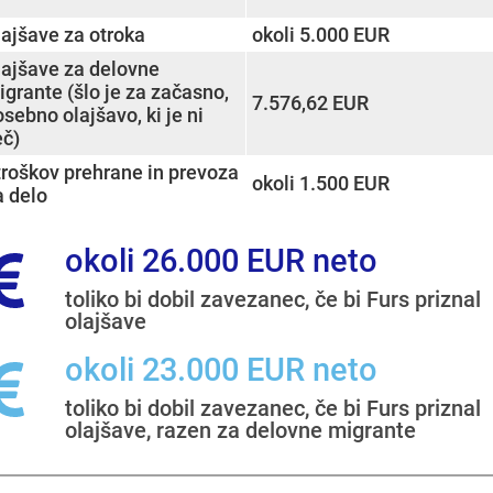
rt
sort
lajšave za otroka
okoli 5.000 EUR
lajšave za delovne
grante (šlo je za začasno,
7.576,62 EUR
sebno olajšavo, ki je ni
eč)
troškov prehrane in prevoza
okoli 1.500 EUR
a delo
okoli 26.000 EUR neto
toliko bi dobil zavezanec, če bi Furs priznal
olajšave
okoli 23.000 EUR neto
toliko bi dobil zavezanec, če bi Furs priznal
olajšave, razen za delovne migrante