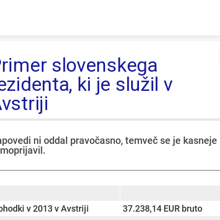
Skip to content
rimer slovenskega
ezidenta, ki je služil v
vstriji
povedi ni oddal pravočasno, temveč se je kasneje
moprijavil.
rt
sort
hodki v 2013 v Avstriji
37.238,14 EUR bruto