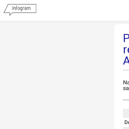
P
r
A
Na
sa
so
Do