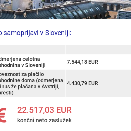
 samoprijavi v Sloveniji:
rt
sort
dmerjena celotna
7.544,18 EUR
ohodnina v Sloveniji
bveznost za plačilo
ohodnine doma (odmerjena
4.430,79 EUR
nus že plačana v Avstriji,
resti)
22.517,03 EUR
končni neto zaslužek