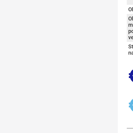
so
O
O
mi
po
v
S
n