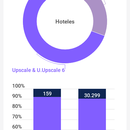
Hoteles
Upscale & U.Upscale 61,36%
100%
159
30.299
90%
80%
70%
60%