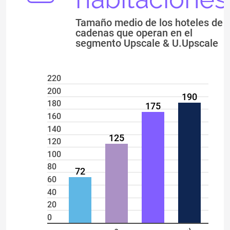
Tamaño medio de los hoteles de
cadenas que operan en el
segmento Upscale & U.Upscale
220
200
190
180
175
160
140
125
120
100
80
72
60
40
20
0