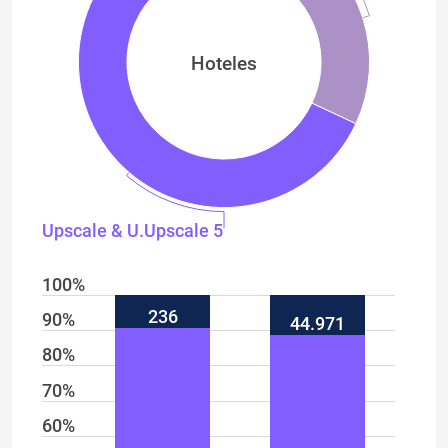
Hoteles
Upscale & U.Upscale 58,66%
100%
236
90%
44.971
80%
70%
60%