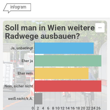
Skip to content
Soll man in Wien weitere 
Radwege ausbauen?
Ja, unbedingt
Eher ja
Eher nein
Nein, sicher nicht
weiß nicht/k.A.
0
2
4
6
8
10
12
14
16
18
20
22
24
26