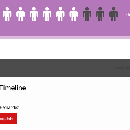
7 
Made wit
Timeline
 Hernández
template