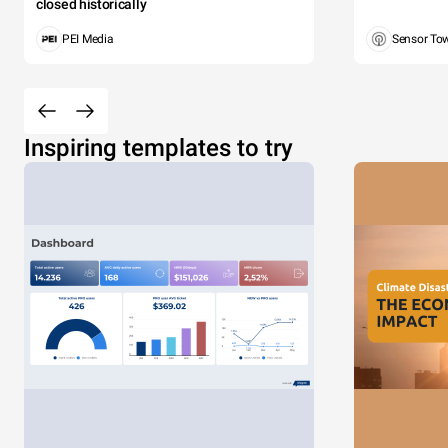
closed historically
PEI Media
Sensor To
Inspiring templates to try