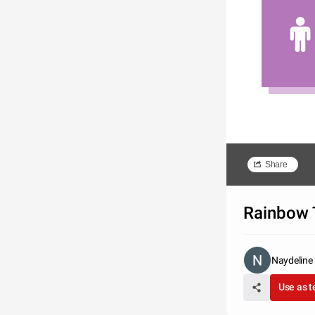
Share
Rainbow 
Naydeline
Use as 