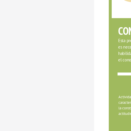
CO
Esta pr
es nece
habilid
el cono
Activida
caracte
la const
actitudi