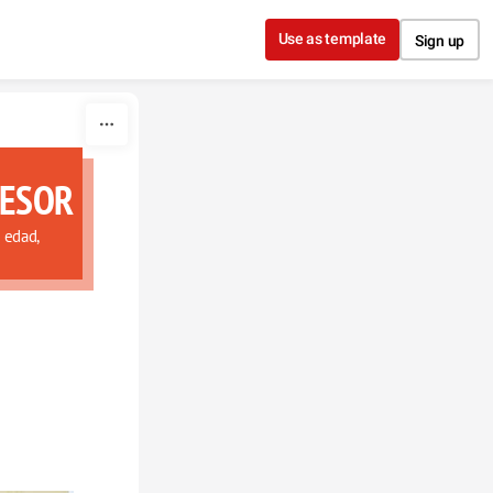
Use as template
Sign up
FESOR
 edad, 