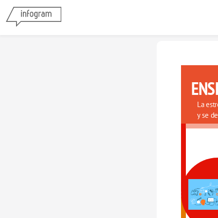
ENS
La estr
y se de