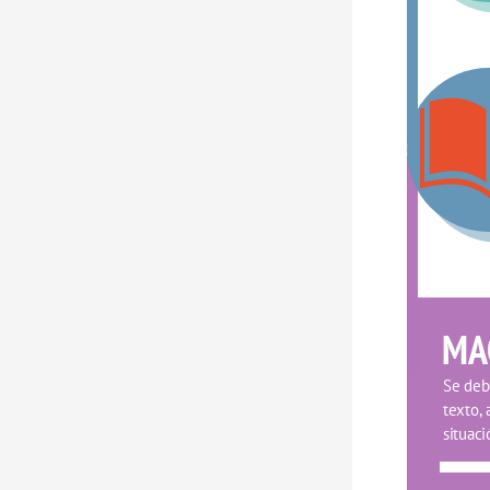
MA
Se debe
texto, 
situaci