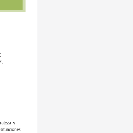
 
, 
aleza  y 
ituaciones  