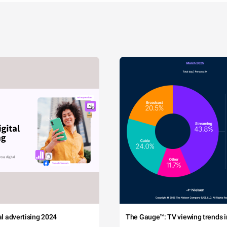
tal advertising 2024
The Gauge™: TV viewing trends in