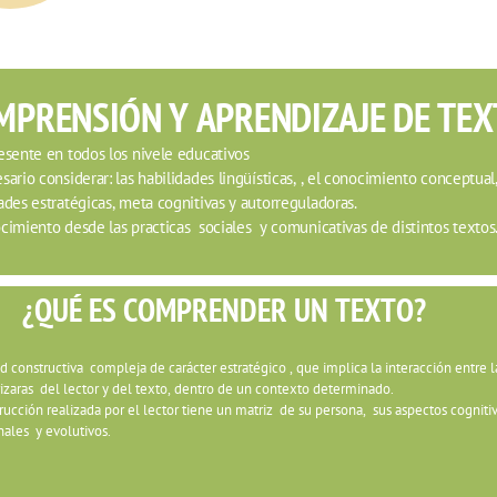
MPRENSIÓN Y APRENDIZAJE DE TEX
esente en todos los nivele educativos 
sario considerar: las habilidades lingüísticas, , el conocimiento conceptual, 
ades estratégicas, meta cognitivas y autorreguladoras.
cimiento desde las practicas  sociales  y comunicativas de distintos textos.
¿QUÉ ES COMPRENDER UN TEXTO?
d constructiva  compleja de carácter estratégico , que implica la interacción entre la
rizaras  del lector y del texto, dentro de un contexto determinado.
rucción realizada por el lector tiene un matriz  de su persona,  sus aspectos cognitiv
nales  y evolutivos.