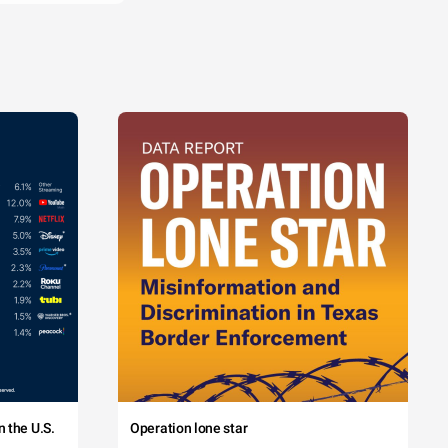
 the U.S.
Operation lone star