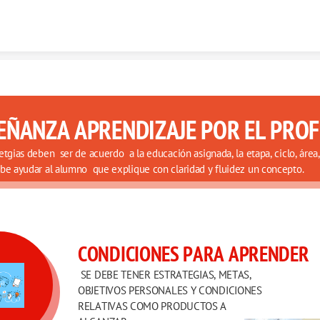
Skip to content
EÑANZA APRENDIZAJE POR EL PRO
etgias deben  ser de acuerdo  a la educación asignada, la etapa, ciclo, área,
be ayudar al alumno  que explique con claridad y fluidez un concepto. 
CONDICIONES PARA APRENDER
 SE DEBE TENER ESTRATEGIAS, METAS, 
OBJETIVOS PERSONALES Y CONDICIONES 
RELATIVAS COMO PRODUCTOS A 