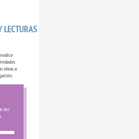
 LECTURAS 
ealice 
ividades 
s ideas a 
gación.
l del 
 