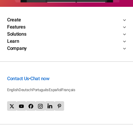
Create
Features
Solutions
Learn
Company
Contact Us
Chat now
•
English
Deutsch
Português
Español
Français