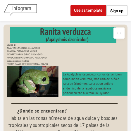
Skip to content
Use as template
Sign up
Ranita verduzca
(Agalychnis dacnicolor)
Equipo 1:
ALAN VARGAS ANGEL ALEJANDRO
ALARCON OJEDA OMAR ALDAIR
ALVAREZ GARCIA DIEGO ALEJANDRO
AMADOR SERRANO MAXIMO ALEJANDRO
Baeza González Rodrigo
CORTES NAVARRETE CHRISTIAN ALFONSO
La Agalychnis dacnicolor conocida también 
como ranita verduzca, rana cara de niño o 
rana de árbol-mexicana es un anfibio 
endémico de la república mexicana 
perteneciente a la familia Hylidae
¿Dónde se encuentran?
Habita en las zonas húmedas de agua dulce y bosques 
tropicales y subtropicales secos de 17 países de la 