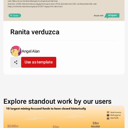
web: https://www.biodiversidad.gob.mx/especies/endemicas
Anónimo. (2020). Ranita Verduzca (Agalychnis dacnicolor). 09 de diciembre del 2021, de Naturalista Sitio web: 
https://colombia.inaturalist.org/taxa/135027-Agalychnis-dacnicolor
Share
Made with
Ranita verduzca
Angel Alan
Use as template
Explore standout work by our users