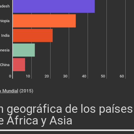
adesh
hiopia
India
onesia
China
0
10
20
30
40
50
60
o Mundial
(2015)
n geográfica de los paíse
e África y Asia