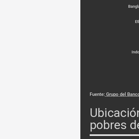
Bangl
Et
Ind
Fuente:
Grupo del Banc
Ubicació
pobres d