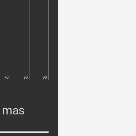
70
80
90
s mas