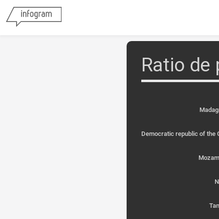
Ratio de
Madag
Democratic republic of the
Mozam
N
Tan