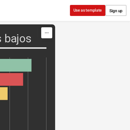
Use as template
Sign up
s bajos