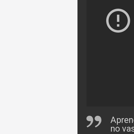
Aprend
no vas