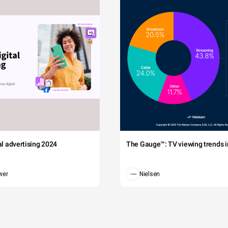
tal advertising 2024
The Gauge™: TV viewing trends in
wer
Nielsen