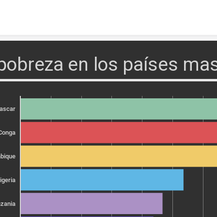
Skip to content
 pobreza en los países ma
ascar
 Conga
bique
igeria
zania