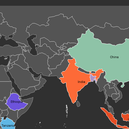
China
India
Ethiopia
Tanzania