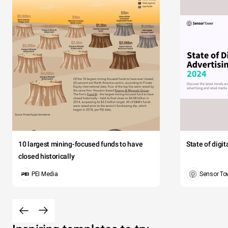
10 largest mining-focused funds to have
State of digi
closed historically
PEI Media
Sensor To