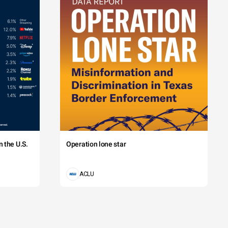
 the U.S.
Operation lone star
ACLU