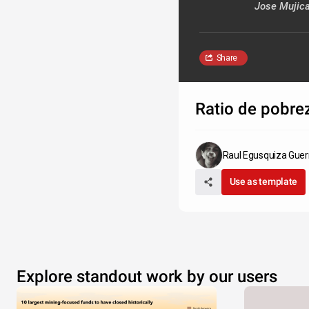
Jose Mujic
Share
Ratio de pobre
Raul Egusquiza Guer
Use as template
Explore standout work by our users